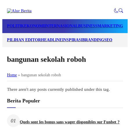
POLITIK
EKONOMI
INTERNASIONAL
BUSINESS
MARKETING
LI
PILIHAN EDITOR
HEADLINE
INSPIRASI
BRANDING
SEO
bangunan sekolah roboh
Home
»
bangunan sekolah roboh
There aren't any posts currently published under this tag.
Berita Populer
01
Quels sont les bonus sans wager disponibles sur Funbet ?