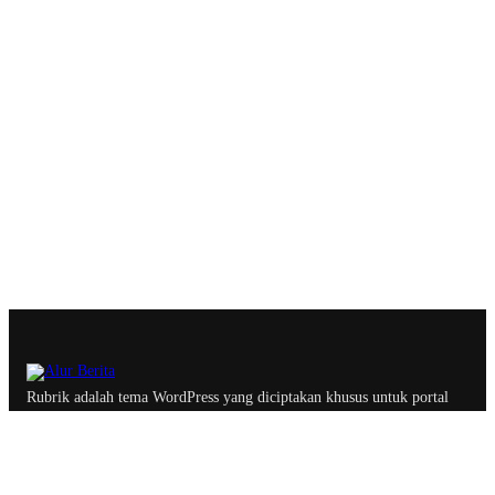
Rubrik adalah tema WordPress yang diciptakan khusus untuk portal
berita, majalah dan blog profesional dengan optimasi yang
memastikan website lebih ramah oleh search engine.