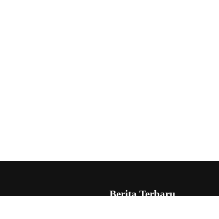
Berita Terbaru
 portal
Quels sont les bonus sans wager disponi