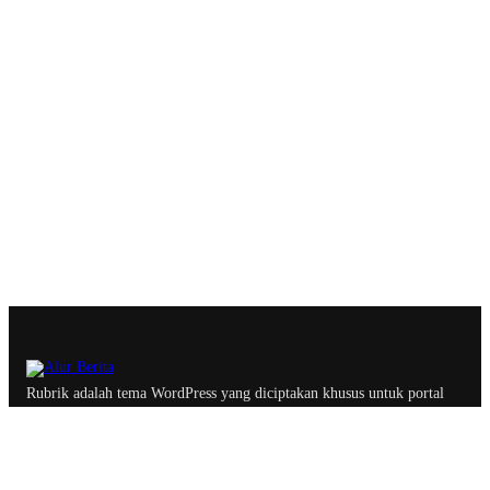
Rubrik adalah tema WordPress yang diciptakan khusus untuk portal
berita, majalah dan blog profesional dengan optimasi yang
memastikan website lebih ramah oleh search engine.