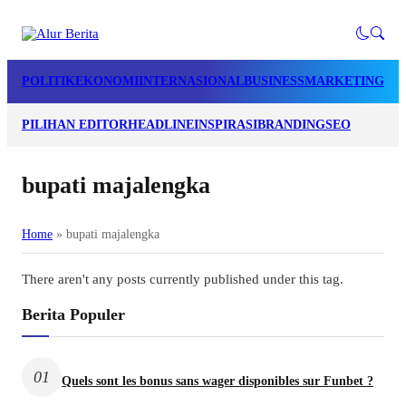
POLITIK
EKONOMI
INTERNASIONAL
BUSINESS
MARKETING
LI
PILIHAN EDITOR
HEADLINE
INSPIRASI
BRANDING
SEO
bupati majalengka
Home
»
bupati majalengka
There aren't any posts currently published under this tag.
Berita Populer
01
Quels sont les bonus sans wager disponibles sur Funbet ?