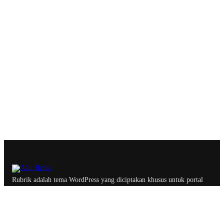
Rubrik adalah tema WordPress yang diciptakan khusus untuk portal
berita, majalah dan blog profesional dengan optimasi yang
memastikan website lebih ramah oleh search engine.