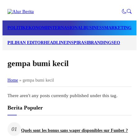
POLITIK
EKONOMI
INTERNASIONAL
BUSINESS
MARKETING
LI
PILIHAN EDITOR
HEADLINE
INSPIRASI
BRANDING
SEO
gempa bumi kecil
Home
»
gempa bumi kecil
There aren't any posts currently published under this tag.
Berita Populer
01
Quels sont les bonus sans wager disponibles sur Funbet ?