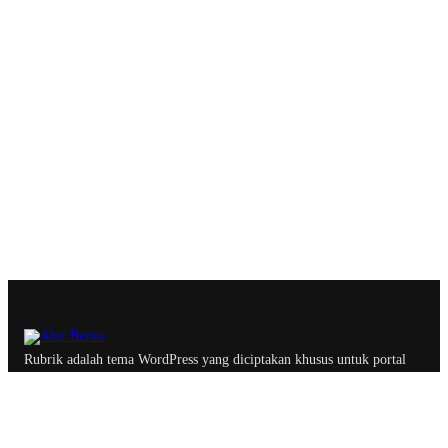
Rubrik adalah tema WordPress yang diciptakan khusus untuk portal
berita, majalah dan blog profesional dengan optimasi yang
memastikan website lebih ramah oleh search engine.