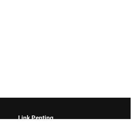
Link Penting
sponibles