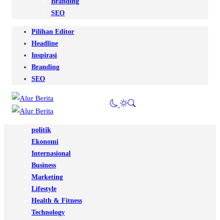
Branding
SEO
Pilihan Editor
Headline
Inspirasi
Branding
SEO
politik
Ekonomi
Internasional
Business
Marketing
Lifestyle
Health & Fitness
Technology