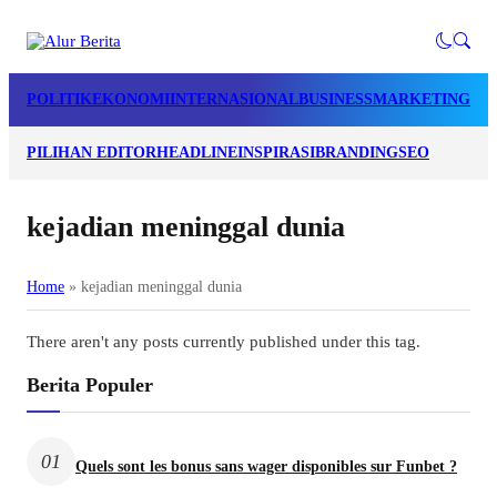
POLITIK
EKONOMI
INTERNASIONAL
BUSINESS
MARKETING
LI
PILIHAN EDITOR
HEADLINE
INSPIRASI
BRANDING
SEO
kejadian meninggal dunia
Home
»
kejadian meninggal dunia
There aren't any posts currently published under this tag.
Berita Populer
01
Quels sont les bonus sans wager disponibles sur Funbet ?