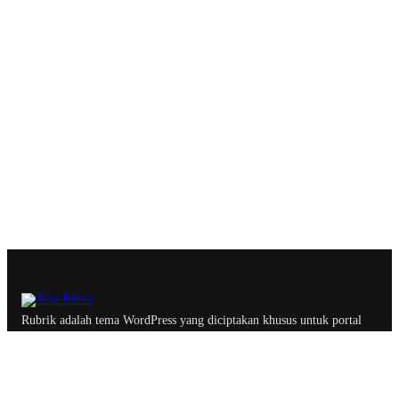
Rubrik adalah tema WordPress yang diciptakan khusus untuk portal
berita, majalah dan blog profesional dengan optimasi yang
memastikan website lebih ramah oleh search engine.