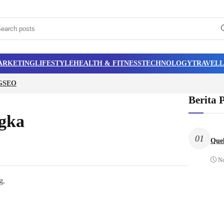
ARKETING
LIFESTYLE
HEALTH & FITNESS
TECHNOLOGY
TRAVEL
L
G
SEO
Berita 
gka
01
Quel
No
g.