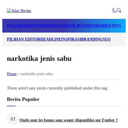
POLITIK
EKONOMI
INTERNASIONAL
BUSINESS
MARKETING
LI
PILIHAN EDITOR
HEADLINE
INSPIRASI
BRANDING
SEO
narkotika jenis sabu
Home
»
narkotika jenis sabu
There aren't any posts currently published under this tag.
Berita Populer
01
Quels sont les bonus sans wager disponibles sur Funbet ?