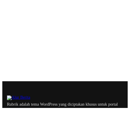
Rubrik adalah tema WordPress yang diciptakan khusus untuk portal
berita, majalah dan blog profesional dengan optimasi yang
memastikan website lebih ramah oleh search engine.