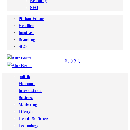
Branding
SEO
Pilihan Editor
Headline
Inspirasi
Branding
SEO
politik
Ekonomi
Internasional
Business
Marketing
Lifestyle
Health & Fitness
Technology