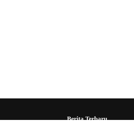
Berita Terbaru
 portal
Quels sont les bonus sans wager disponi