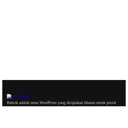
Rubrik adalah tema WordPress yang diciptakan khusus untuk portal
berita, majalah dan blog profesional dengan optimasi yang
memastikan website lebih ramah oleh search engine.