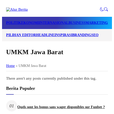
POLITIK
EKONOMI
INTERNASIONAL
BUSINESS
MARKETING
LI
PILIHAN EDITOR
HEADLINE
INSPIRASI
BRANDING
SEO
UMKM Jawa Barat
Home
»
UMKM Jawa Barat
There aren't any posts currently published under this tag.
Berita Populer
01
Quels sont les bonus sans wager disponibles sur Funbet ?